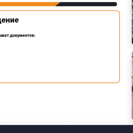
дение
пакет документов: