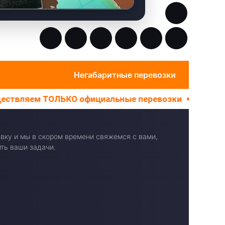
Негабаритные перевозки
О официальные перевозки
Не работаем с трансп
вку и мы в скором времени свяжемся с вами,
ть ваши задачи.