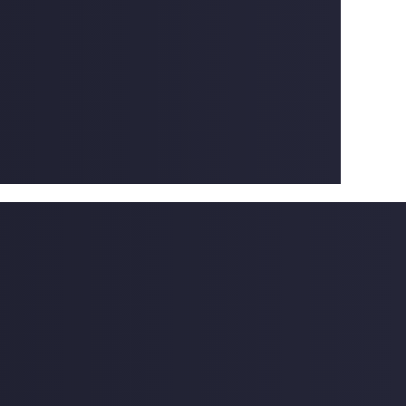
Доставка проходческой буровой установки
KAISHAN KJ421 из Китая
Задача Перевозка проходческой буровой установки KAISHAN
KJ421 — из Китая в г.