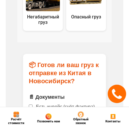
Негабаритный
Опасный груз
груз
📦 Готов ли ваш груз к
отправке из Китая в
Новосибирск?
📄 Документы
Есть инвойс (счёт-фактура)
Упаковочный лист
Расчёт
Обратный
Позвонить нам
Контакты
Контракт с поставщиком
стоимости
звонок