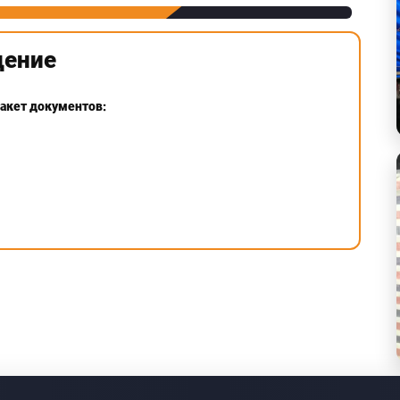
дение
пакет документов: