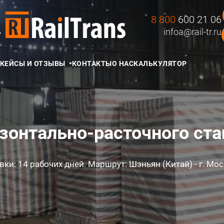
8 800
600 21 06
Д
infoa@rail-tr.ru
КЕЙСЫ И ОТЗЫВЫ
КОНТАКТЫ
О НАС
КАЛЬКУЛЯТОР
зонтально-расточного ст
вки: 14 рабочих дней. Маршрут: Шэньян (Китай) - г. Мос