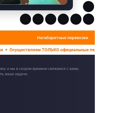
Негабаритные перевозки
яем ТОЛЬКО официальные перевозки
Не работаем 
вку и мы в скором времени свяжемся с вами,
ть ваши задачи.