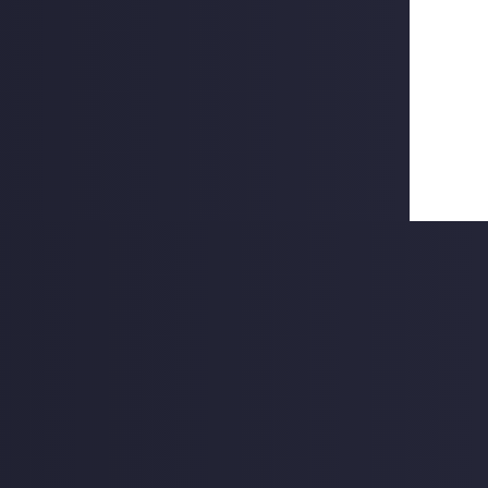
Доставка проходческой буровой установки
KAISHAN KJ421 из Китая
Задача Перевозка проходческой буровой установки KAISHAN
KJ421 — из Китая в г.