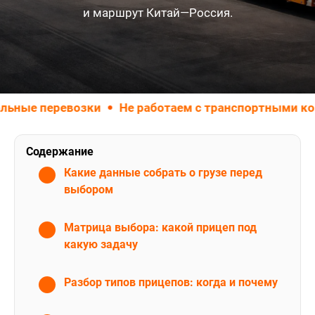
и маршрут Китай—Россия.
перевозки
Не работаем с транспортными компани
Содержание
Какие данные собрать о грузе перед
выбором
Матрица выбора: какой прицеп под
какую задачу
Разбор типов прицепов: когда и почему