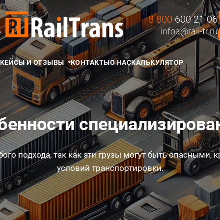
8 800
600 21 06
Д
infoa@rail-tr.ru
КЕЙСЫ И ОТЗЫВЫ
КОНТАКТЫ
О НАС
КАЛЬКУЛЯТОР
бенности специализирова
бого подхода, так как эти грузы могут быть опасными
условий транспортировки.