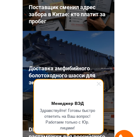
Поставщик сменил адрес
забора в Китае: кто платит за
пробег
Доставка амфибийного
болотоходного шасси для
экскаватора из Китая
Менеджер ВЭД
Здравствуйте! Готовы быстро
ответить на Ваш вопрос!
Работаем только с Юр.
лицами!
DDP из Китая: риски
растаможки для российского