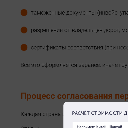
таможенные документы (инвойс, упа
разрешения от владельцев дорог, мо
сертификаты соответствия (при нео
Всё это оформляется заранее, иначе гру
Процесс согласования пер
Каждая страна имеет собственный регла