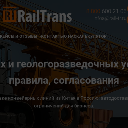
8 800
600 21 06
Д
infoa@rail-tr.ru
КЕЙСЫ И ОТЗЫВЫ
КОНТАКТЫ
О НАС
КАЛЬКУЛЯТОР
х и геологоразведочных ус
правила, согласования
ке конвейерных линий из Китая в Россию: автодоставк
ограничений для бизнеса.