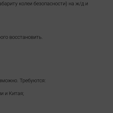
ариту колеи безопасности) на ж/д и
ого восстановить.
зможно. Требуются:
и и Китая;