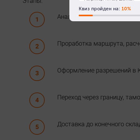
Этапы:
Анализ характеристик обору
Проработка маршрута, расчё
Оформление разрешений в К
Переход через границу, там
Доставка до конечного скла