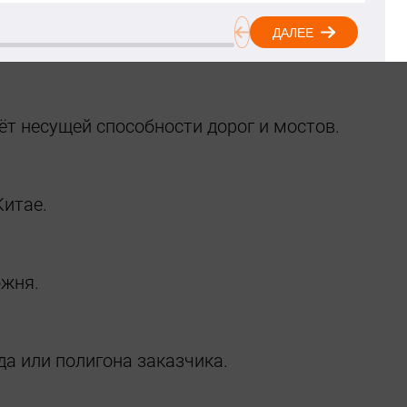
дования (габарит + масса).
т несущей способности дорог и мостов.
итае.
ожня.
да или полигона заказчика.