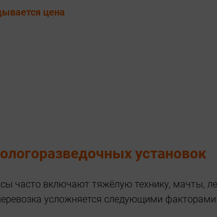
адывается цена
еологоразведочных установок
ы часто включают тяжёлую технику, мачты, леб
 перевозка усложняется следующими факторами