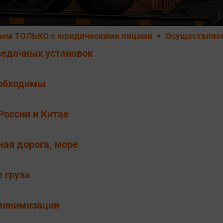
ЬКО с юридическими лицами
Осуществляем ТОЛЬК
ведочных установок
еобходимы
России и Китае
ная дорога, море
 груза
 минимизации