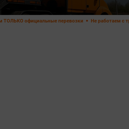
О официальные перевозки
Не работаем с транспо