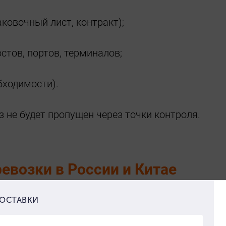
ковочный лист, контракт);
стов, портов, терминалов;
бходимости).
з не будет пропущен через точки контроля.
евозки в России и Китае
мент. Согласование может занять от 5 до 21 д