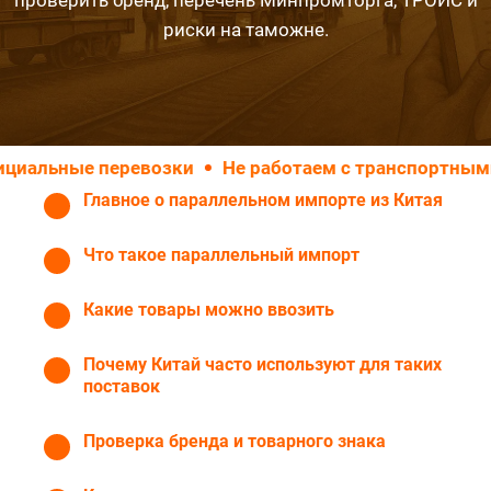
проверить бренд, перечень Минпромторга, ТРОИС и
риски на таможне.
перевозки
Не работаем с транспортными компани
Главное о параллельном импорте из Китая
Что такое параллельный импорт
Какие товары можно ввозить
Почему Китай часто используют для таких
поставок
Проверка бренда и товарного знака