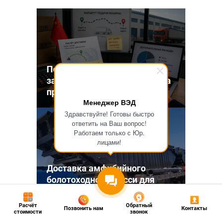
Поставщик сменил адрес
забора в Китае: кто платит за
пробег
Менеджер ВЭД
Здравствуйте! Готовы быстро
ответить на Ваш вопрос!
Работаем только с Юр.
лицами!
Доставка амфибийного
болотоходного шасси для
экскаватора из Китая
Расчёт
Обратный
Позвонить нам
Контакты
стоимости
звонок