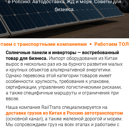
в Россию. Автодоставка, ЖД и море. Советы для
бизнеса.
 с транспортными компаниями
Работаем ТОЛЬКО с
Солнечные панели и инверторы — востребованный
товар для бизнеса.
Импорт оборудования из Китая
вырос в несколько раз из-за бурного развития малых
и крупных объектов альтернативной энергетики.
Однако перевозка этой категории товаров имеет
особенности: хрупкость, требования к упаковке,
сертификации, управлению логистическими рисками,
а также специфичные маршруты и ограничения при
ввозе.
Наша компания RailTrans специализируется на
доставке грузов из Китая в Россию автотранспортом
(основной канал), а также железной дорогой и морем.
Мы сопровождаем груз на всех этапах и работаем с