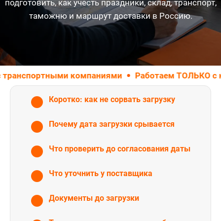
подготовить, как учесть праздники, склад, транспорт,
таможню и маршрут доставки в Россию.
ортными компаниями
Работаем ТОЛЬКО с юридичес
Коротко: как не сорвать загрузку
Почему дата загрузки срывается
Что проверить до согласования даты
Что уточнить у поставщика
Документы до загрузки