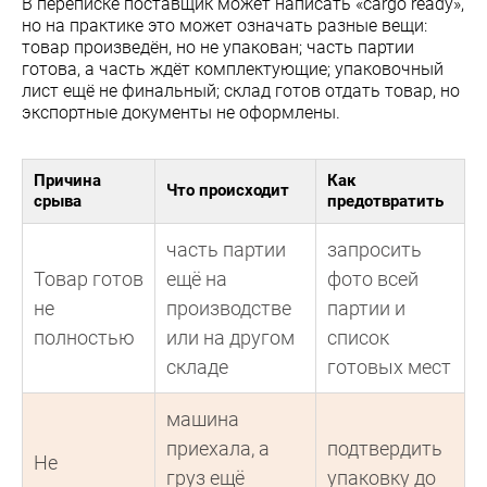
В переписке поставщик может написать «cargo ready»,
но на практике это может означать разные вещи:
товар произведён, но не упакован; часть партии
готова, а часть ждёт комплектующие; упаковочный
лист ещё не финальный; склад готов отдать товар, но
экспортные документы не оформлены.
Причина
Как
Что происходит
срыва
предотвратить
часть партии
запросить
Товар готов
ещё на
фото всей
не
производстве
партии и
полностью
или на другом
список
складе
готовых мест
машина
приехала, а
подтвердить
Не
груз ещё
упаковку до