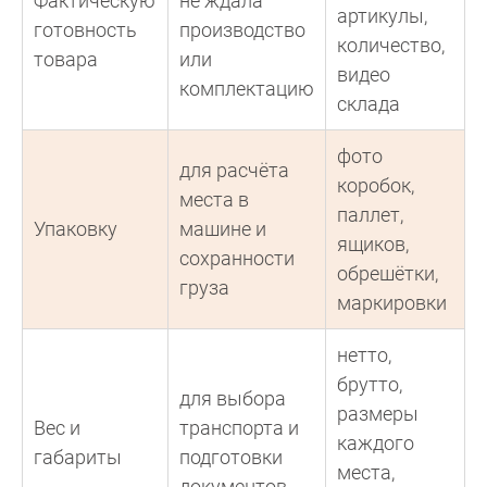
Фактическую
не ждала
артикулы,
готовность
производство
количество,
товара
или
видео
комплектацию
склада
фото
для расчёта
коробок,
места в
паллет,
Упаковку
машине и
ящиков,
сохранности
обрешётки,
груза
маркировки
нетто,
брутто,
для выбора
размеры
Вес и
транспорта и
каждого
габариты
подготовки
места,
документов