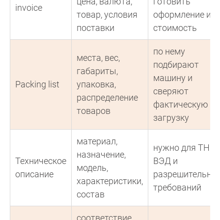
цена, валюта,
готовить
invoice
товар, условия
оформление и
поставки
стоимость
по нему
места, вес,
подбирают
габариты,
машину и
Packing list
упаковка,
сверяют
распределение
фактическую
товаров
загрузку
материал,
нужно для ТН
назначение,
Техническое
ВЭД и
модель,
описание
разрешительны
характеристики,
требований
состав
соответствие