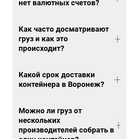
нет валютных счетов?
котором необходимо указать: условия
поставки, общую стоимость контракта или
Варианта в этом случае два:
отдельной единицы товара, количество и
1. Обратиться в банк
, где у вас открыт
Как часто досматривают
характеристики товара (либо ссылку на
расчётный счет. Если вы уже являетесь
спецификацию к поставке), срок поставки и
груз и как это
клиентом банка, валютные счета ,как
срок возврата предоплаты (в случае
происходит?
правило, открываются в течении одного
недопоставки), срок действия контракта,
рабочего дня.
порядок разрешения споров,
2. Воспользоваться
услугой
-Таможенный досмотр назначается
ответственность сторон, условия форс-
агентирования от Рэйлтранс
. В этом
автоматически системой управления
мажора и банковские реквизиты сторон;
Какой срок доставки
случае мы полностью возьмем на себя
рисками на основании предоставленных
2.
Спецификация на товар
, если она
контейнера в Воронеж?
обязательства по заключению контракта,
при подачи таможенной декларации
предусмотрена условиями контракта;
приобретению и переводу валюты,
данных, либо выпускающим инспектором.
3. Invoice (инвойс);
В среднем срок доставки контейнера из
заполнение всех валютных документов и
Назначение досмотра для таможенной
4. packing list (упаковочный лист);
Китая составляет от 25 до 35 дней, при
справок, взаимодействие с валютным
Можно ли груз от
службы является основанием для
5. техническое описание товара;
доставки по схеме МОРЕ+ЖД. При
контролем. В этом случае вы получите
продления срока выпуска товара до 10
6. Платежные документы
,
нескольких
доставке контейнера сухопутным
товар по договору поставки либо по
дней. Как правило досмотр проводится в
подтверждающие оплату товара (если в
производителей собрать в
маршрутом по железной дороге — 20-30
агентскому договору от нашего юр. лица.
течении одного-двух рабочих дней после
контракте не предусмотрена отсрочка
дней.