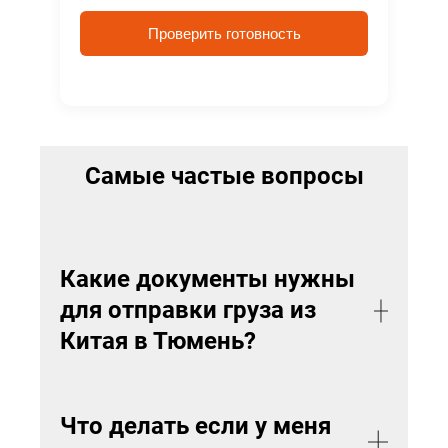
Проверить готовность
Самые частые вопросы
Какие документы нужны
для отправки груза из
Китая в Тюмень?
Основные документы для участников ВЭД
при отправке груза это:
Что делать если у меня
1. Внешнеэкономический контракт
, в