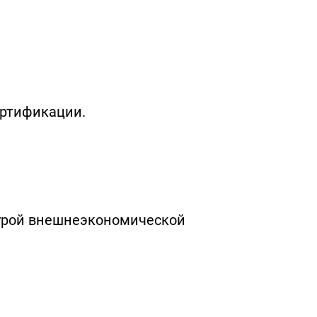
ертификации.
турой внешнеэкономической
.