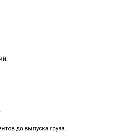
ий.
.
ентов до выпуска груза.