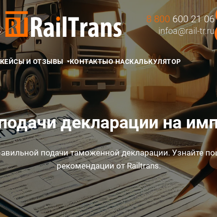
8 800
600 21 06
Д
infoa@rail-tr.ru
КЕЙСЫ И ОТЗЫВЫ
КОНТАКТЫ
О НАС
КАЛЬКУЛЯТОР
одачи декларации на имп
правильной подачи таможенной декларации. Узнайте п
рекомендации от Railtrans.